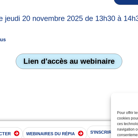
e jeudi 20 novembre 2025 de 13h30 à 14h
ous
Lien d'accès au webinaire
Pour offrir 
cookies pour
ces technolo
navigation ou
S'INSCRIRE À LA NE
CTER
WEBINAIRES DU RÉPIA
consentement