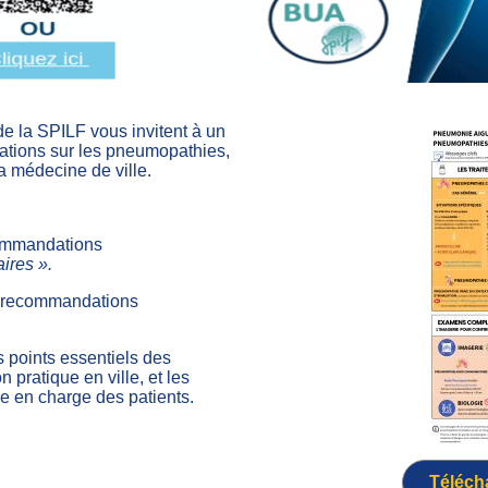
e la SPILF vous invitent à un
tions sur les pneumopathies,
a médecine de ville.
commandations
ires ».
s recommandations
s points essentiels des
 pratique en ville, et les
e en charge des patients.
Téléch