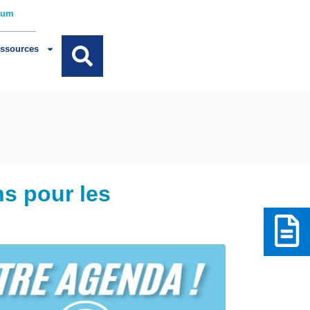
rum
ssources
s pour les