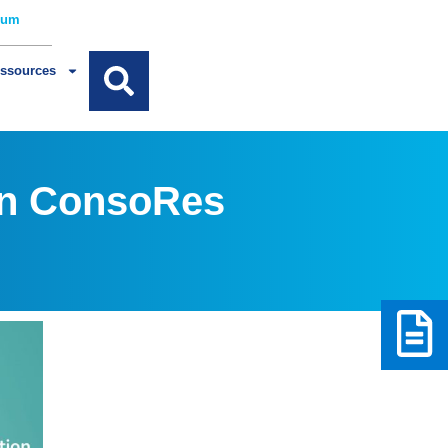
rum
ssources
ion ConsoRes