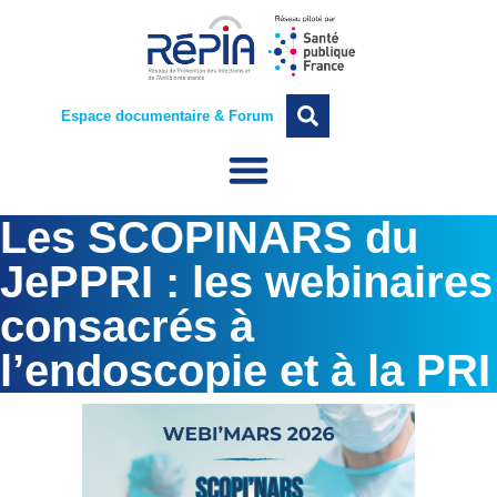
Espace documentaire & Forum
Les SCOPINARS du
JePPRI : les webinaires
consacrés à
l’endoscopie et à la PRI