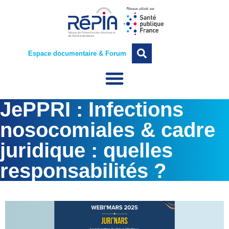
Espace documentaire & Forum
JePPRI : Infections
nosocomiales & cadre
juridique : quelles
responsabilités ?