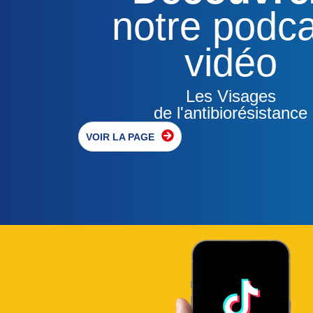
notre podca
vidéo
Les Visages
de l'antibiorésistance
VOIR LA PAGE