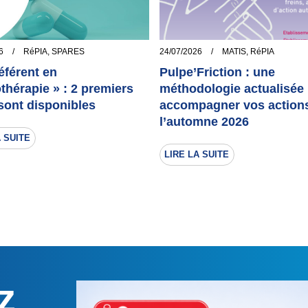
6
/
RéPIA
,
SPARES
24/07/2026
/
MATIS
,
RéPIA
éférent en
Pulpe’Friction : une
othérapie » : 2 premiers
méthodologie actualisée
 sont disponibles
accompagner vos action
l’automne 2026
A SUITE
LIRE LA SUITE
z