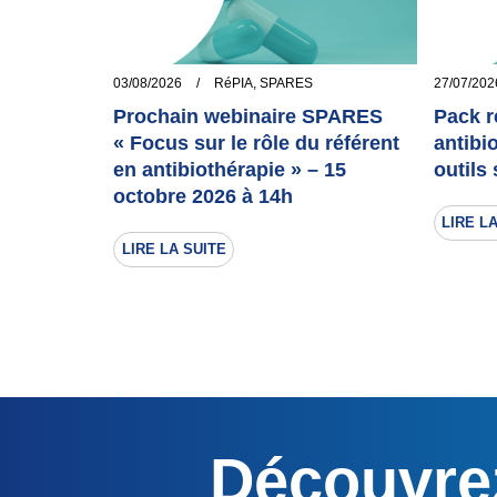
03/08/2026
/
RéPIA
,
SPARES
27/07/202
Prochain webinaire SPARES
Pack r
« Focus sur le rôle du référent
antibi
en antibiothérapie » – 15
outils
octobre 2026 à 14h
LIRE L
LIRE LA SUITE
Découvre