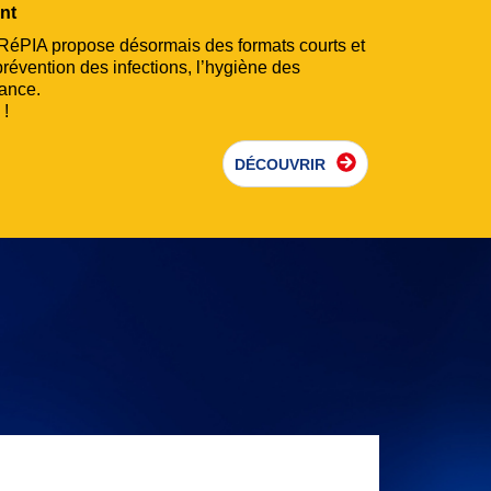
nt
e RéPIA propose désormais des formats courts et
prévention des infections, l’hygiène des
tance.
 !
DÉCOUVRIR