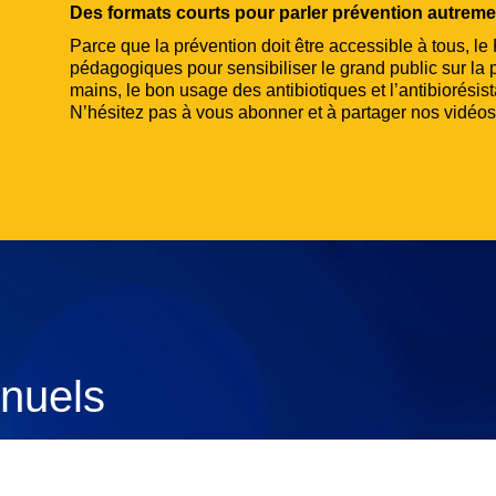
Des formats courts pour parler prévention autreme
Parce que la prévention doit être accessible à tous, l
pédagogiques pour sensibiliser le grand public sur la 
mains, le bon usage des antibiotiques et l’antibiorésis
N’hésitez pas à vous abonner et à partager nos vidéos
nuels